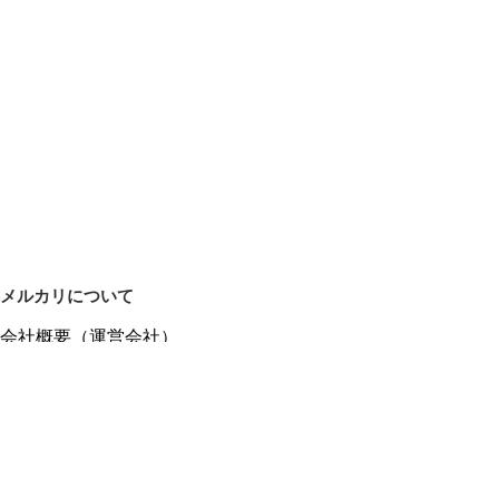
メルカリについて
会社概要（運営会社）
採用情報
プレスリリース
公式ブログ
プレスキット
メルカリUS
メルカリShops