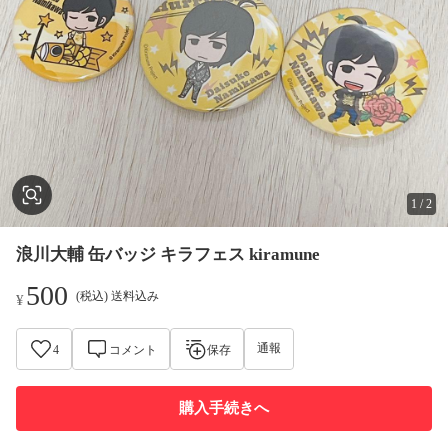
1
/
2
浪川大輔 缶バッジ キラフェス kiramune
500
(税込) 送料込み
¥
通報
4
コメント
保存
購入手続きへ