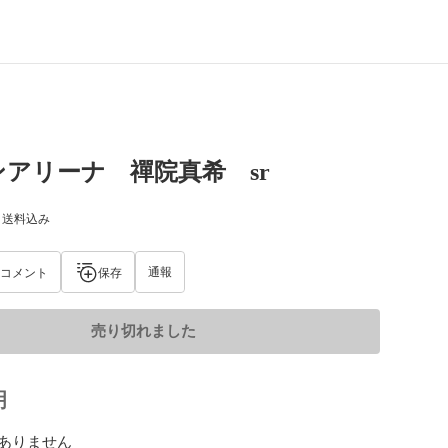
アリーナ 禪院真希 sr
) 送料込み
通報
コメント
保存
売り切れました
明
ありません