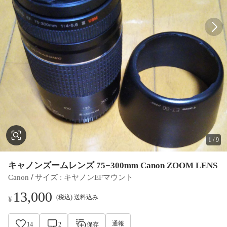
1
/
9
キャノンズームレンズ 75−300mm Canon ZOOM LENS
 / 
Canon
サイズ
 : 
キヤノンEFマウント
13,000
(税込) 送料込み
¥
通報
14
2
保存