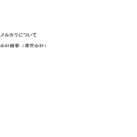
メルカリについて
会社概要（運営会社）
採用情報
プレスリリース
公式ブログ
プレスキット
メルカリUS
メルカリShops
m department（エムデパ）
ヘルプ
ヘルプセンター（ガイド・お問い合わせ）
メルカリShopsでショップを開設する
メルカリShops ショップ管理画面にログイン
メルカリShops出店者向けガイド
お問い合わせ一覧