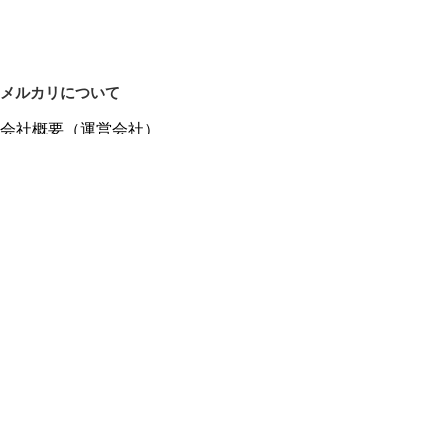
メルカリについて
会社概要（運営会社）
採用情報
プレスリリース
公式ブログ
プレスキット
メルカリUS
メルカリShops
m department（エムデパ）
ヘルプ
ヘルプセンター（ガイド・お問い合わせ）
メルカリShopsでショップを開設する
メルカリShops ショップ管理画面にログイン
メルカリShops出店者向けガイド
お問い合わせ一覧
フリーワードから商品をさがす