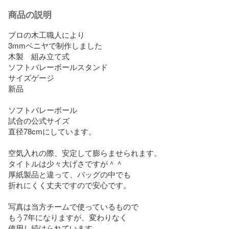
商品の説明
プロの木工職人により

3mmベニヤで制作しました

木製　組み立て式

ソフトバレーボールスタンド

サイズゲージ

新品

ソフトバレーボール

試合の公式サイズ

直径78cmにしています。

空気入れの際、安定して膨らませられます。

タイトルは少々大げさですが＾＾

厚紙製品と違って、バッグの中でも

折れにくく丈夫ですので安心です。

写真は当方チームで使っているもので

もう7年になりますが、変わりなく

使用し続けられています。
