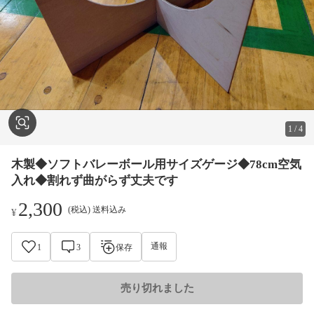
1
/
4
木製◆ソフトバレーボール用サイズゲージ◆78cm空気
入れ◆割れず曲がらず丈夫です
2,300
(税込) 送料込み
¥
通報
1
3
保存
売り切れました