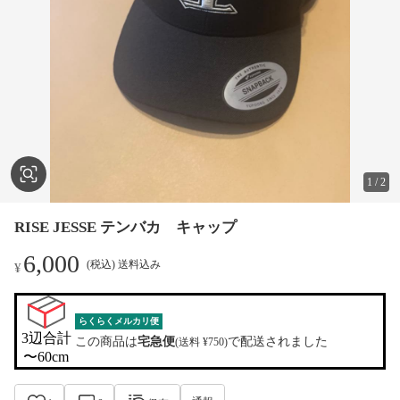
1
/
2
RISE JESSE テンバカ キャップ
6,000
(税込) 送料込み
¥
らくらくメルカリ便
3辺合計

この商品は
宅急便
で配送されました
(送料 ¥750)
〜60cm