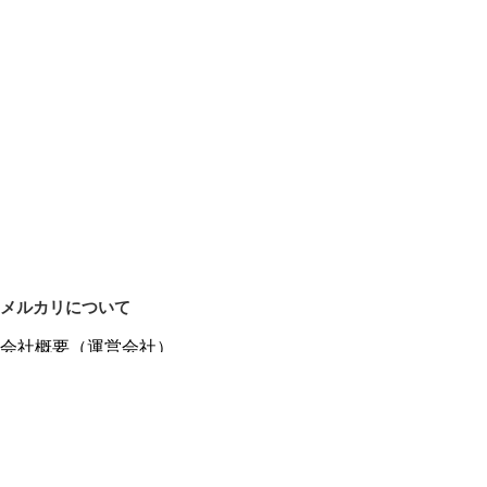
メルカリについて
会社概要（運営会社）
採用情報
プレスリリース
公式ブログ
プレスキット
メルカリUS
メルカリShops