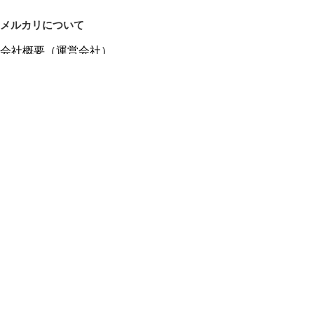
メルカリについて
会社概要（運営会社）
採用情報
プレスリリース
公式ブログ
プレスキット
メルカリUS
メルカリShops
m department（エムデパ）
ヘルプ
ヘルプセンター（ガイド・お問い合わせ）
メルカリShopsでショップを開設する
メルカリShops ショップ管理画面にログイン
メルカリShops出店者向けガイド
お問い合わせ一覧
フリーワードから商品をさがす
プライバシーと利用規約
メルカリ利用規約