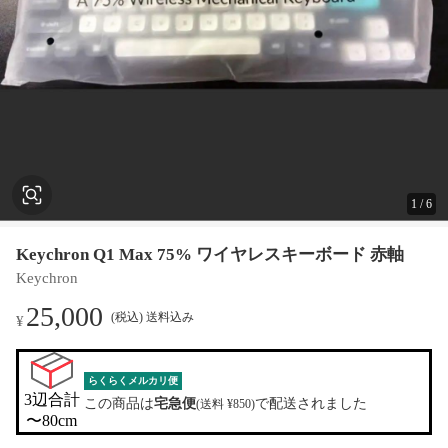
1
/
6
Keychron Q1 Max 75% ワイヤレスキーボード 赤軸
Keychron
25,000
(税込) 送料込み
¥
らくらくメルカリ便
3辺合計

この商品は
宅急便
で配送されました
(送料 ¥850)
〜80cm