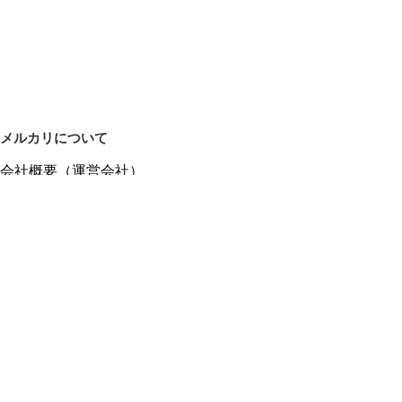
メルカリについて
会社概要（運営会社）
採用情報
プレスリリース
公式ブログ
プレスキット
メルカリUS
メルカリShops
m department（エムデパ）
ヘルプ
ヘルプセンター（ガイド・お問い合わせ）
メルカリShopsでショップを開設する
メルカリShops ショップ管理画面にログイン