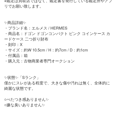
※鑑定は買取店ではなく、鑑定書を発行している鑑定所やアプ
リでお願い致します。

✨商品詳細✨

・ブランド名：エルメス / HERMES

・商品名：ドゴン ドゴンコンパクト ピンク コインケース カ
ードケース 二つ折り財布

・刻印：X

・サイズ：約W 10.5cm / H：約7cm / D：約1cm

・付属品：箱

・購入元：古物商業者専門オークション

✨状態✨「Sランク」

僅かにスレがある程度で、大きな傷や汚れは無く、全体的に
綺麗な状態です。

○べたつき感ありません✨

○嫌な臭いありません✨
