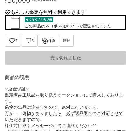
¥
あんしん鑑定
を
無料
で利用できます
anshin-appraisal-tag
らくらくメルカリ便
この商品は
ネコポス
で配送されました
(送料 ¥210)
通報
7
5
保存
売り切れました
商品の説明
✨返金保証✨

鑑定済み正規品を取り扱うオークションにて購入しておりま
す。

偽物の出品は違法ですので、絶対に行いません。

万が一、偽物がありましたら、必ず返品返金のご対応させて
いただきますので、

評価前に取引メッセージにてご連絡ください^^
