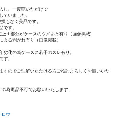
入し、一度聴いただけで

していました。

破損もなく美品です。

品です。

左上１部分がケースのツメあと有り（画像掲載)

による剥がれ有り（画像掲載）

年劣化の為ケースに若干のスレ有り。

です。

ますのでご理解いただける方ご検討よろしくお願いいた
止の為返品不可でお願いいたします。

チロウ