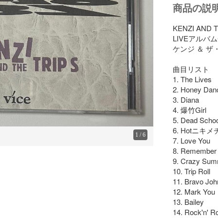
商品の説
KENZI AND T
LIVEアルバム
ケンジ ＆ ザ
曲目リスト

1. The Lives

2. Honey Dance
3. Diana

4. 爆竹Girl

5. Dead School
6. Hotニキメ
1
/
6
7. Love You

8. Remember 
9. Crazy Sum
10. Trip Roll

11. Bravo J
12. Mark You

13. Bailey

14. Rock'n' Ro