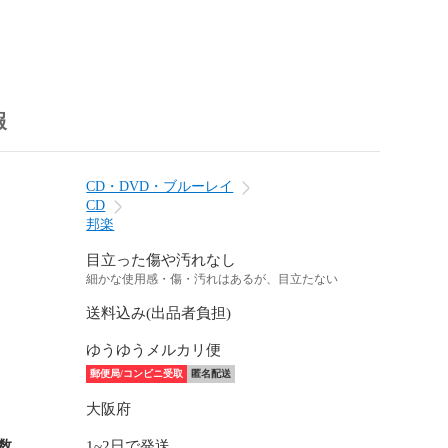
報
CD・DVD・ブルーレイ
CD
邦楽
目立った傷や汚れなし
細かな使用感・傷・汚れはあるが、目立たない
送料込み(出品者負担)
ゆうゆうメルカリ便
郵便局/コンビニ受取
匿名配送
大阪府
数
1~2日で発送