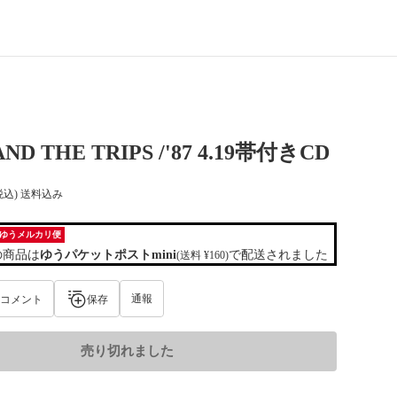
AND THE TRIPS /'87 4.19帯付きCD
税込) 送料込み
ゆうメルカリ便
の商品は
ゆうパケットポストmini
で配送されました
(送料 ¥160)
通報
コメント
保存
売り切れました