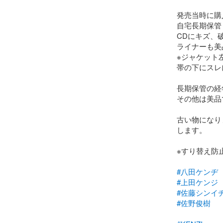
発売当時に購
自宅長期保管
CDにキズ、
ライナーも美
※ジャケット
帯の下にスレ
長期保管の経
その他は美品
古い物になり
します。

※すり替え防
#八田ケンヂ
#上田ケンジ
#佐藤シンイ
#佐野俊樹