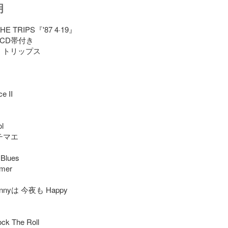
明
HE TRIPS『'87 4·19』

CD帯付き

・トリップス

 II



チマエ

Blues

mer

ohnnyは 今夜も Happy

ck The Roll
