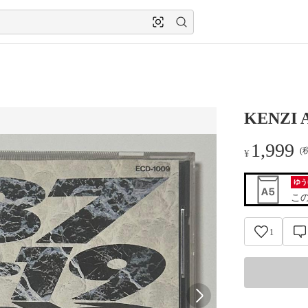
KENZI 
1,999
(
¥
ゆう
こ
1