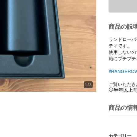
商品の説
ランドローバ
ティです。

使用しないの
箱にプチプチ
#RANGERO
ご覧いただき
1
/
8
半年以上
商品の情
カテゴリー