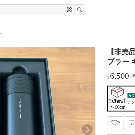
ダー
【非売品
ブラー 
6,500
(
¥
らく
3辺合計

こ
〜60cm
2