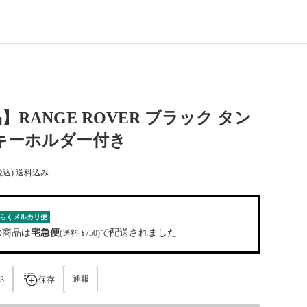
】RANGE ROVER ブラック タン
キーホルダー付き
税込) 送料込み
らくメルカリ便
の商品は
宅急便
で配送されました
(送料 ¥750)
通報
3
保存