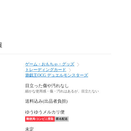
報
ゲーム・おもちゃ・グッズ
トレーディングカード
遊戯王OCG デュエルモンスターズ
目立った傷や汚れなし
細かな使用感・傷・汚れはあるが、目立たない
送料込み(出品者負担)
ゆうゆうメルカリ便
郵便局/コンビニ受取
匿名配送
未定