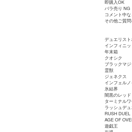
即購入OK

バラ売り NG

コメント中な
その他ご質問
デュエリスト
インフィニッ
年末箱

クオシク

ブラックマジ
霊獣

ジェネクス

インフェルノイ
氷結界

闇黒のレッド
ターミナルワ
ラッシュデュエ
RUSH DUEL

AGE OF OVE
遊戯王

引退
