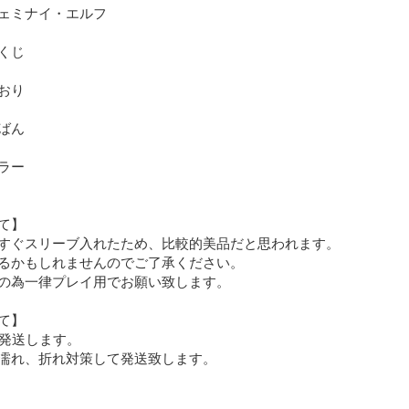
ェミナイ・エルフ

じ

り

ん

ー

】

すぐスリーブ入れたため、比較的美品だと思われます。

るかもしれませんのでご了承ください。

の為一律プレイ用でお願い致します。

】

発送します。

濡れ、折れ対策して発送致します。
