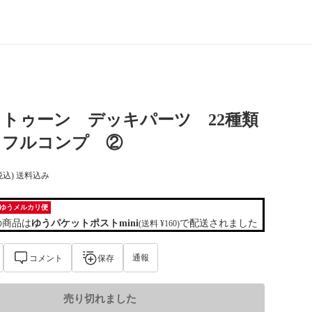
トゥーン デッキパーツ 22種類
 フルコンプ ②
税込) 送料込み
ゆうメルカリ便
の商品は
ゆうパケットポストmini
で配送されました
(送料 ¥160)
通報
コメント
保存
売り切れました