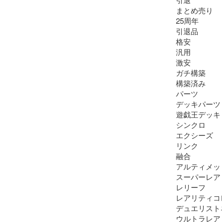
まとめ売り

25周年

引退品

格安

汎用

激安

ガチ構築

構築済み

パーツ

デッキパーツ

遊戯王デッキ

シンクロ

エクシーズ

リンク

融合

アルティメッ
スーパーレア

レリーフ

レアリティコ
デュエリスト
ウルトラレア
