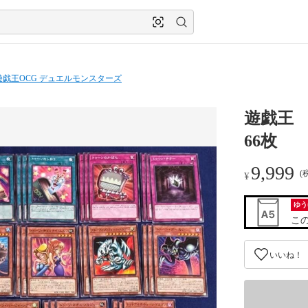
遊戯王OCG デュエルモンスターズ
遊戯王 
66枚
9,999
(
¥
ゆう
こ
いいね！