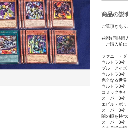
商品の説
ご覧頂きあり
※複数同時購
　ご購入前に
ファニー・ダ
ウルトラ3枚

ブルーアイズ
ウルトラ3枚

完全なる世界
ウルトラ3枚

コミックキャッ
スーパー3枚

エビル・ボック
スーパー3枚

闇の眼を持つ
スーパー3枚

心を見通す眼
