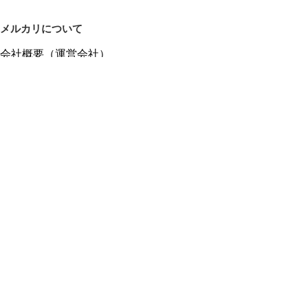
メルカリについて
会社概要（運営会社）
採用情報
プレスリリース
公式ブログ
プレスキット
メルカリUS
メルカリShops
m department（エムデパ）
ヘルプ
ヘルプセンター（ガイド・お問い合わせ）
メルカリShopsでショップを開設する
メルカリShops ショップ管理画面にログイン
メルカリShops出店者向けガイド
お問い合わせ一覧
フリーワードから商品をさがす
プライバシーと利用規約
メルカリ利用規約