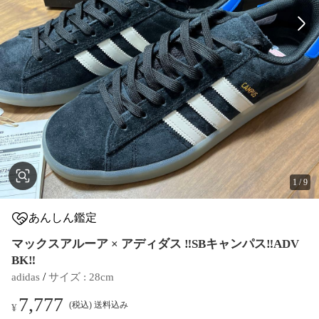
1
/
9
あんしん鑑定
マックスアルーア × アディダス ‼️SBキャンパス‼️ADV
BK‼️
 / 
adidas
サイズ
 : 
28cm
7,777
(税込) 送料込み
¥