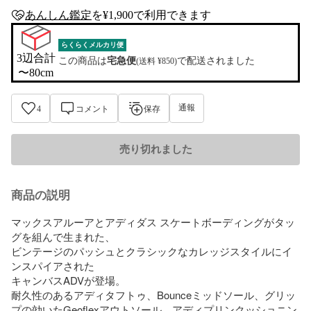
あんしん鑑定
を¥1,900で利用できます
anshin-appraisal-tag
らくらくメルカリ便
3辺合計

この商品は
宅急便
で配送されました
(送料 ¥850)
〜80cm
通報
4
コメント
保存
売り切れました
商品の説明
マックスアルーアとアディダス スケートボーディングがタッ
グを組んで生まれた、

ビンテージのパッシュとクラシックなカレッジスタイルにイ
ンスパイアされた

キャンバスADVが登場。

耐久性のあるアディタフトゥ、Bounceミッドソール、グリッ
プの効いたGeoflexアウトソール、アディプリンクッショニン