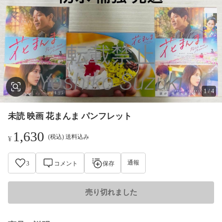
1
/
4
未読 映画 花まんま パンフレット
1,630
(税込) 送料込み
¥
通報
3
コメント
保存
売り切れました