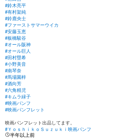
#鈴木亮平
#有村架純
#鈴鹿央士
#ファーストサマーウイカ
#安藤玉恵
#板橋駿谷
#オール阪神
#オール巨人
#田村塁希
#小野美音
#南琴奈
#馬場園梓
#酒向芳
#六角精児
#キムラ緑子
#映画パンフ
#映画パンフレット
#ＹｏｓｈｉｋｏＳｕｚｕｋｉ映画パンフ
半年以上前