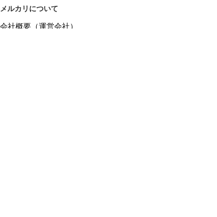
メルカリについて
会社概要（運営会社）
採用情報
プレスリリース
公式ブログ
プレスキット
メルカリUS
メルカリShops
m department（エムデパ）
ヘルプ
ヘルプセンター（ガイド・お問い合わせ）
メルカリShopsでショップを開設する
メルカリShops ショップ管理画面にログイン
メルカリShops出店者向けガイド
お問い合わせ一覧
フリーワードから商品をさがす
プライバシーと利用規約
メルカリ利用規約
メルカリShops利用規約