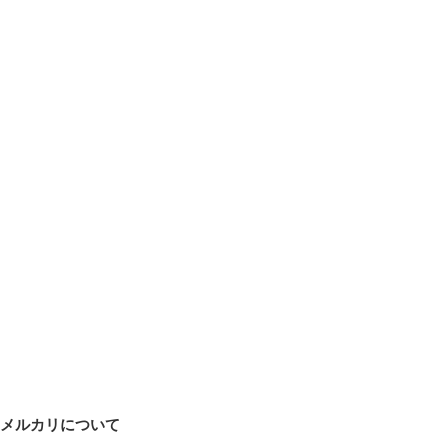
メルカリについて