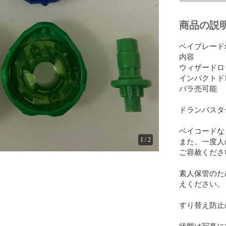
商品の説
ベイブレード
内容

ウィザードロッド
インパクトドレイ
バラ売可能

ドランバスター
ベイコードなし
また、一度人
1
/
2
ご容赦ください
素人保管のた
えください。

すり替え防止
状態は写真に