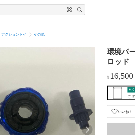
・アクショントイ
その他
環境パー
ロッド
16,500
¥
らく
こ
いいね！