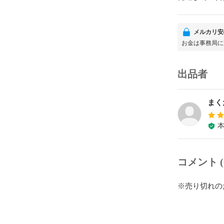
メルカリ安
お金は事務局に
出品者
まく
コメント (
※売り切れの