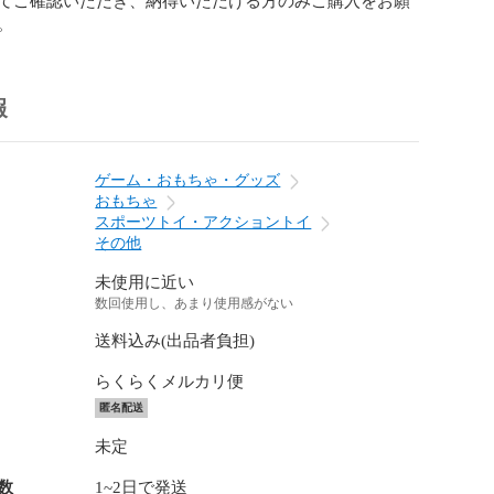
。
報
ゲーム・おもちゃ・グッズ
おもちゃ
スポーツトイ・アクショントイ
その他
未使用に近い
数回使用し、あまり使用感がない
送料込み(出品者負担)
らくらくメルカリ便
匿名配送
未定
数
1~2日で発送