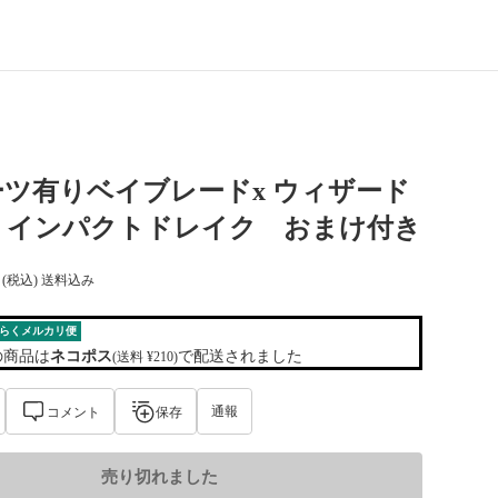
ツ有りベイブレードx ウィザード
 インパクトドレイク おまけ付き
(税込) 送料込み
らくメルカリ便
の商品は
ネコポス
で配送されました
(送料 ¥210)
通報
コメント
保存
売り切れました