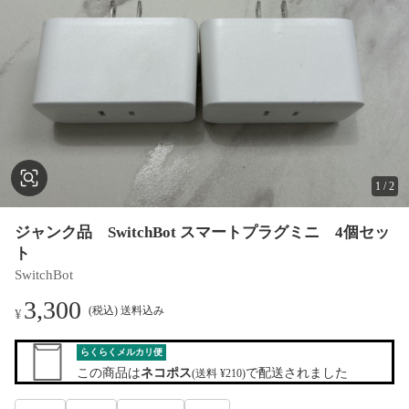
1
/
2
ジャンク品 SwitchBot スマートプラグミニ 4個セッ
ト
SwitchBot
3,300
(税込) 送料込み
¥
らくらくメルカリ便
この商品は
ネコポス
で配送されました
(送料 ¥210)