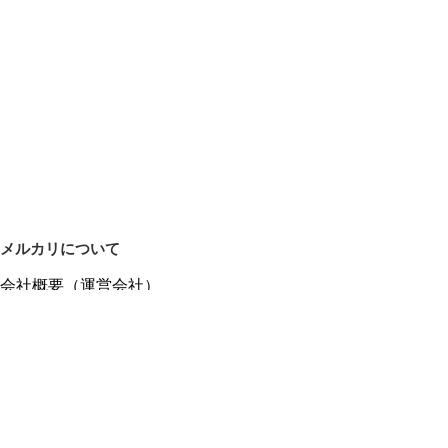
メルカリについて
会社概要（運営会社）
採用情報
プレスリリース
公式ブログ
プレスキット
メルカリUS
メルカリShops
m department（エムデパ）