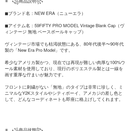
✳   ꧁商品説明꧂   

◼︎ブランド名：NEW ERA（ニューエラ）

◼︎アイテム名：59FIFTY PRO MODEL Vintage Blank Cap（ヴ
ィンテージ 無地 ベースボールキャップ）

ヴィンテージ市場でも枯渇状態にある、80年代後半〜90年代
製の「New Era Pro Model」です。

希少なアメリカ製かつ、現在では再現が難しい肉厚な100%ウ
ール素材を使用しており、現行のポリエステル製とは一線を
画す重厚な佇まいが魅力です。

フロントに刺繍がない「無地」のタイプは非常に珍しく、ミ
ニマルなY2Kスタイルやシティボーイ、アメカジの差し色と
して、どんなコーディネートも即座に格上げしてくれます。

✳   ꧁商品状態꧂
