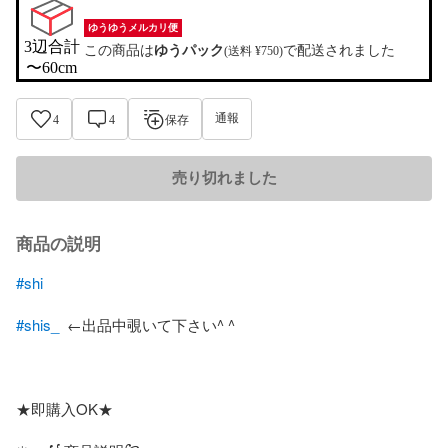
ゆうゆうメルカリ便
3辺合計

この商品は
ゆうパック
で配送されました
(送料 ¥750)
〜60cm
通報
4
4
保存
売り切れました
商品の説明
#shi
#shis_
  ←出品中覗いて下さい^ ^

★即購入OK★
