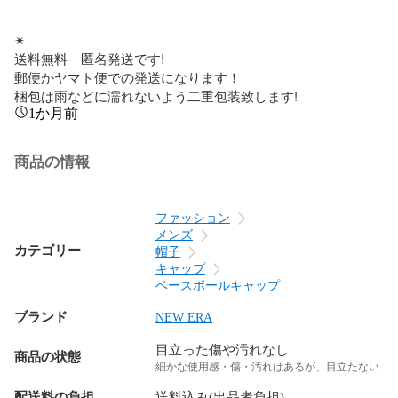
✴

送料無料　匿名発送です!

郵便かヤマト便での発送になります！

梱包は雨などに濡れないよう二重包装致します!
1か月前
商品の情報
ファッション
メンズ
カテゴリー
帽子
キャップ
ベースボールキャップ
ブランド
NEW ERA
目立った傷や汚れなし
商品の状態
細かな使用感・傷・汚れはあるが、目立たない
配送料の負担
送料込み(出品者負担)