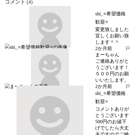
コメント (4)
shi_⭐️希望価格
歓迎⭐️
変更致しました
宜しくお願い致
します＾＾
2か月前
報告する
まーちゃん
ご連絡ありがと
うございます！

５００円のお願
いいたします。
2か月前
報告する
shi_⭐️希望価格
歓迎⭐️
コメントありが
とうございます

500円のお値下
げでしたら大丈
夫ですのでご検