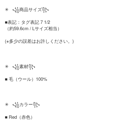
✳   ꧁商品サイズ꧂

■表記：タグ表記 7 1/2

（約59.6cm / Lサイズ相当）

(※多少の誤差はお許しください。)

✳   ꧁素材꧂

■ 毛（ウール）100%

✳   ꧁カラー꧂

■ Red（赤色）
