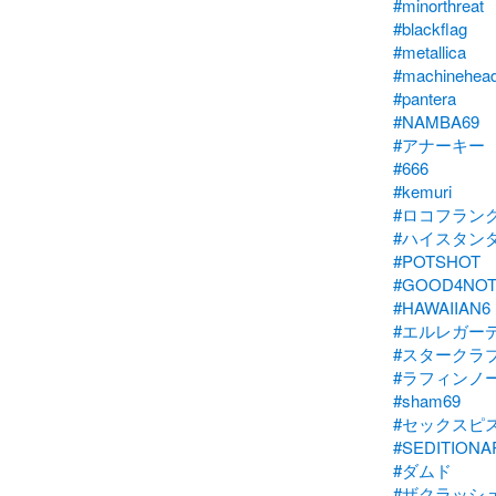
#minorthreat
#blackflag
#metallica
#machinehea
#pantera
#NAMBA69
#アナーキー
#666
#kemuri
#ロコフラン
#ハイスタン
#POTSHOT
#GOOD4NOT
#HAWAIIAN6
#エルレガー
#スタークラ
#ラフィンノ
#sham69
#セックスピ
#SEDITIONA
#ダムド
#ザクラッシ