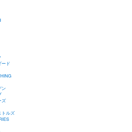
d
ク
ダード
HING
デン
ブ
ーズ
ストルズ
RIES
ュ