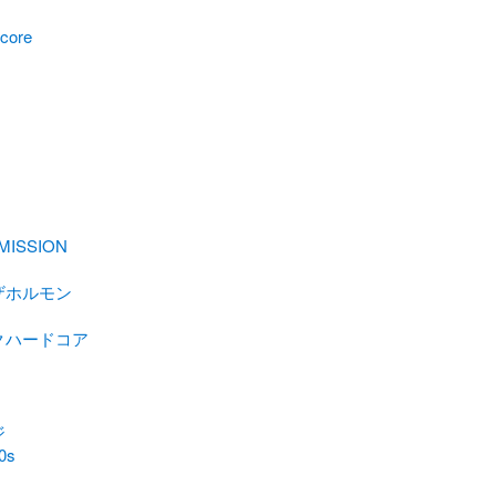
core
MISSION
ザホルモン
クハードコア
ジ
0s