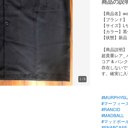
商品の説
【商品名】wor
【ブランド】 
【サイズ】Lサイ
【カラー】黒色
【状態】新品 
【商品説明】

超貴重レア_
コア & パ
存在しないで
す。確実に入手
1
/
8
#MURPHYSL
#マーフィー
#RANCID
#MADBALL
#マッドボー
#SNAPCASE