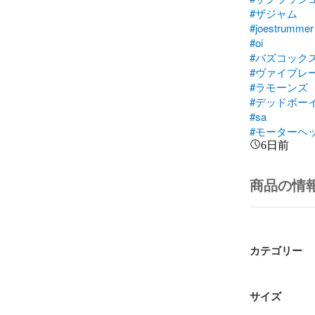
#ザジャム
#joestrummer
#oi
#バズコック
#ヴァイブレ
#ラモーンズ
#デッドボー
#sa
#モーターヘ
6日前
商品の情
カテゴリー
サイズ