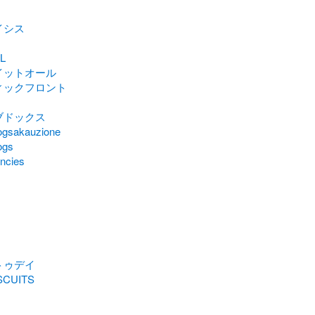
イシス
L
イットオール
ィックフロント
ブドックス
ogsakauzione
ogs
encies
トゥデイ
SCUITS