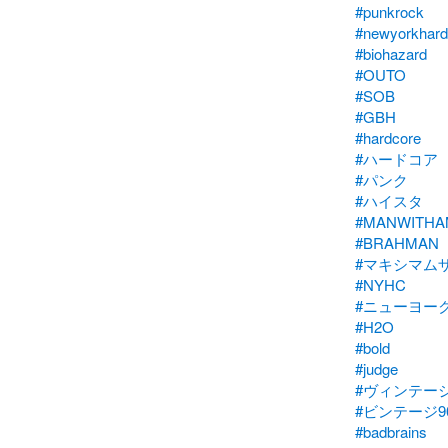
#punkrock
#newyorkhard
#biohazard
#OUTO
#SOB
#GBH
#hardcore
#ハードコア
#パンク
#ハイスタ
#MANWITHA
#BRAHMAN
#マキシマム
#NYHC
#ニューヨー
#H2O
#bold
#judge
#ヴィンテー
#ビンテージ9
#badbrains