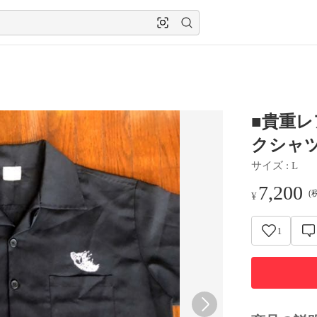
■貴重レ
クシャツ
サイズ
 : 
L
7,200
(
¥
1