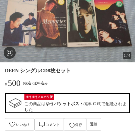
1
/
4
DEEN シングルCD8枚セット
500
(税込) 送料込み
¥
ゆうゆうメルカリ便
この商品は
ゆうパケットポスト
で配送されま
(送料 ¥215)
した
通報
いいね！
コメント
保存