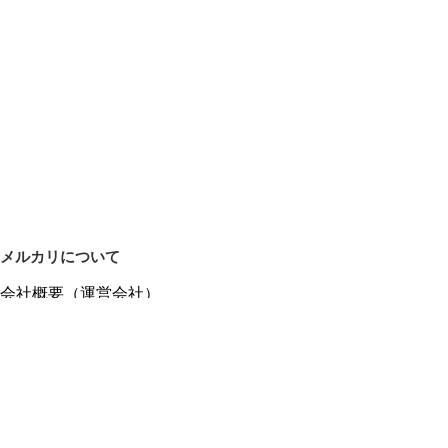
メルカリについて
会社概要（運営会社）
採用情報
プレスリリース
公式ブログ
プレスキット
メルカリUS
メルカリShops
m department（エムデパ）