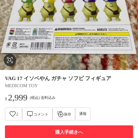
VAG 17 イソベやん ガチャ ソフビ フィギュア
MEDICOM TOY
2,999
(税込) 送料込み
¥
通報
2
コメント
保存
購入手続きへ