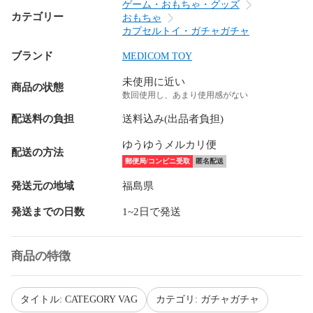
ゲーム・おもちゃ・グッズ
カテゴリー
おもちゃ
カプセルトイ・ガチャガチャ
ブランド
MEDICOM TOY
未使用に近い
商品の状態
数回使用し、あまり使用感がない
配送料の負担
送料込み(出品者負担)
ゆうゆうメルカリ便
配送の方法
郵便局/コンビニ受取
匿名配送
発送元の地域
福島県
発送までの日数
1~2日で発送
商品の特徴
タイトル: CATEGORY VAG
カテゴリ: ガチャガチャ