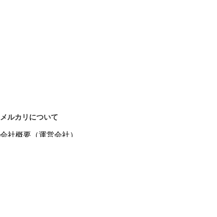
メルカリについて
会社概要（運営会社）
採用情報
プレスリリース
公式ブログ
プレスキット
メルカリUS
メルカリShops
m department（エムデパ）
ヘルプ