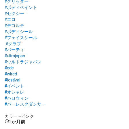
#グリッター
#ボディペイント
#セクシー
#エロ
#デコルテ
#ボディシール
#フェイスシール
#クラブ
#パーティ
#ultrajapan
#ウルトラジャパン
#edc
#wired
#festival
#イベント
#オシャレ
#ハロウィン
#バーレスクダンサー
カラー···ピンク
2か月前