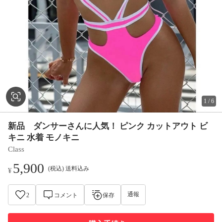
1
/
6
新品 ダンサーさんに人気！ ピンク カットアウト ビ
キニ 水着 モノキニ
Class
5,900
(税込) 送料込み
¥
通報
2
コメント
保存