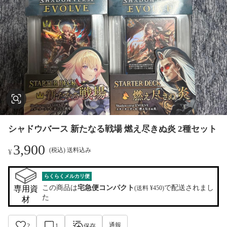
シャドウバース 新たなる戦場 燃え尽きぬ炎 2種セット
3,900
(税込) 送料込み
¥
らくらくメルカリ便
この商品は
宅急便コンパクト
で配送されまし
専用資
(送料 ¥450)
た
材
通報
2
1
保存