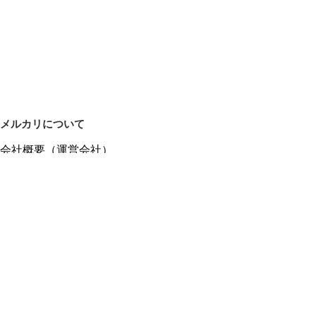
メルカリについて
会社概要（運営会社）
採用情報
プレスリリース
公式ブログ
プレスキット
メルカリUS
メルカリShops
m department（エムデパ）
ヘルプ
ヘルプセンター（ガイド・お問い合わせ）
メルカリShopsでショップを開設する