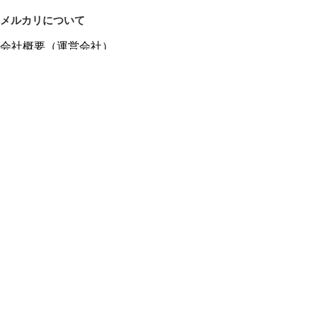
メルカリについて
会社概要（運営会社）
採用情報
プレスリリース
公式ブログ
プレスキット
メルカリUS
メルカリShops
m department（エムデパ）
ヘルプ
ヘルプセンター（ガイド・お問い合わせ）
メルカリShopsでショップを開設する
メルカリShops ショップ管理画面にログイン
メルカリShops出店者向けガイド
お問い合わせ一覧
フリーワードから商品をさがす
プライバシーと利用規約
メルカリ利用規約