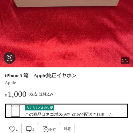
1
/
5
iPhone5 箱 Apple純正イヤホン
Apple
1,000
(税込) 送料込み
¥
らくらくメルカリ便
この商品は
ネコポス
で配送されました
(送料 ¥210)
通報
2
3
保存