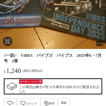
1
/
3
//一読// VIBES バイブズ バイブス 2025年6・7月
号 2冊
1,240
(税込) 送料込み
¥
ゆうゆうメルカリ便
この商品は
ゆうパケットポスト
で配送されま
(送料 ¥215)
した
通報
3
コメント
保存