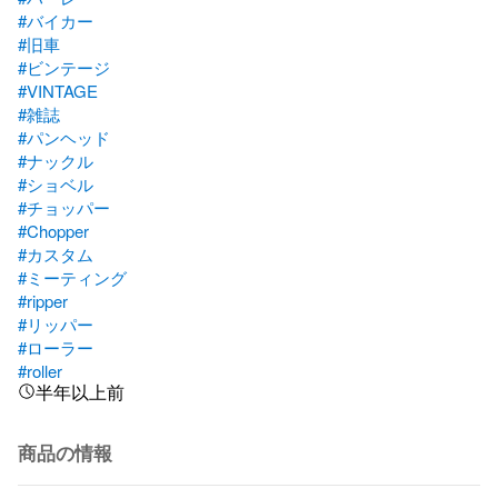
#バイカー
#旧車
#ビンテージ
#VINTAGE
#雑誌
#パンヘッド
#ナックル
#ショベル
#チョッパー
#Chopper
#カスタム
#ミーティング
#ripper
#リッパー
#ローラー
#roller
半年以上前
商品の情報