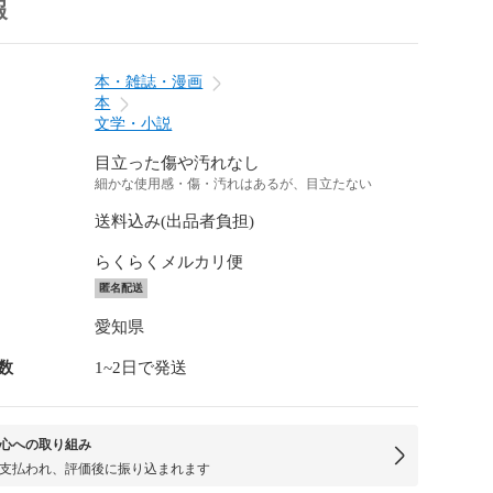
報
本・雑誌・漫画
本
文学・小説
目立った傷や汚れなし
細かな使用感・傷・汚れはあるが、目立たない
送料込み(出品者負担)
らくらくメルカリ便
匿名配送
愛知県
数
1~2日で発送
心への取り組み
支払われ、評価後に振り込まれます