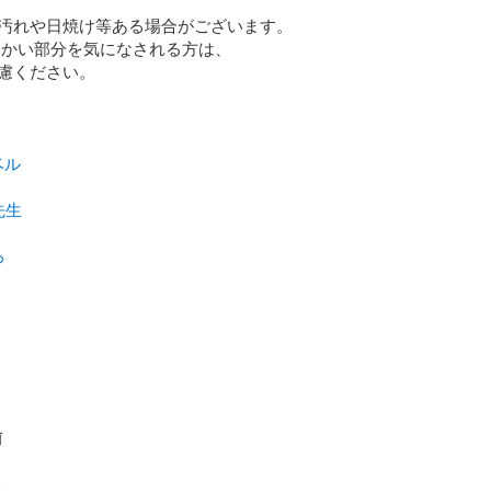
汚れや日焼け等ある場合がございます。

細かい部分を気になされる方は、

慮ください。

ベル
先生
ろ
前