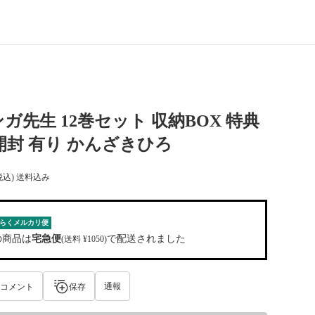
ガ先生 12巻セット 収納BOX 特典
開封 有り かんざきひろ
税込) 送料込み
らくメルカリ便
の商品は
宅急便
で配送されました
(送料 ¥1050)
通報
コメント
保存