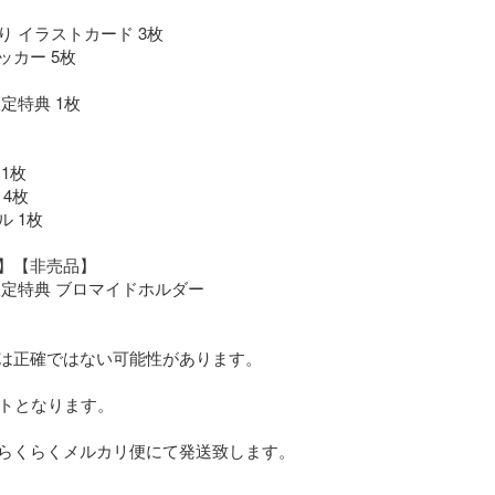
 イラストカード 3枚

カー 5枚

定特典 1枚

1枚

4枚

 1枚

】【非売品】

定特典 ブロマイドホルダー

は正確ではない可能性があります。

トとなります。

らくらくメルカリ便にて発送致します。
