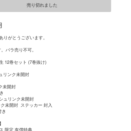
売り切れました
明
ありがとうございます。

す。バラ売り不可。

12巻セット (7巻抜け)

シュリンク未開封

ク未開封

き

巻 シュリンク未開封

ンク未開封  ステッカー 封入

き



 限定 有償特典
