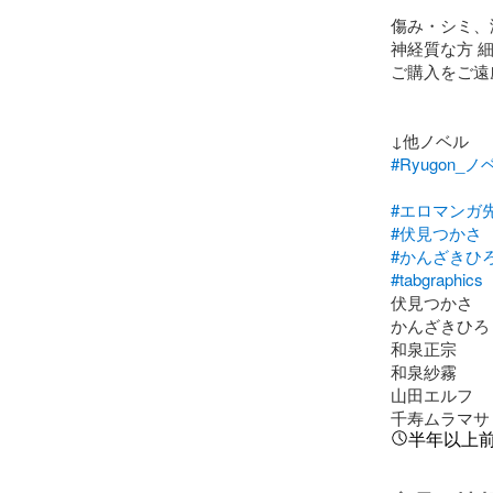
傷み・シミ、
神経質な方 
ご購入をご遠
#Ryugon_ノ
#エロマンガ
#伏見つかさ
#かんざきひ
#tabgraphics
伏見つかさ

かんざきひろ

和泉正宗

和泉紗霧

山田エルフ

千寿ムラマサ
半年以上