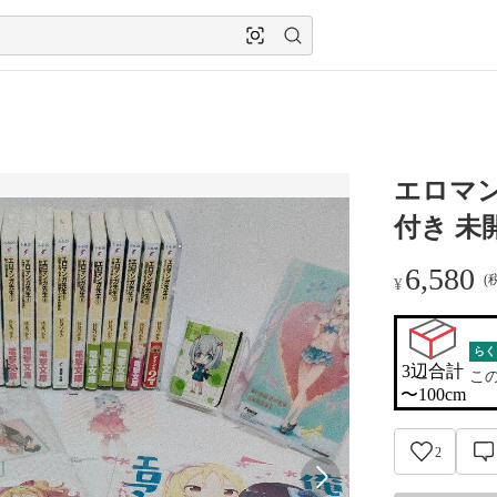
エロマン
付き 未
6,580
(
¥
らく
3辺合計

こ
〜100cm
2