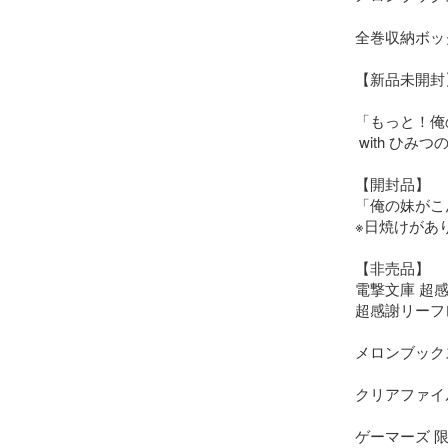
全巻収納ボック
【新品未開封】
「もっと！俺
 with ひみつのおまけ本セット

【開封品】

「俺の妹がこ
※日焼けがあり
【非売品】

電撃文庫 超感謝
超感謝リーフ
メロンブックス
クリアファイル
ゲーマーズ 限