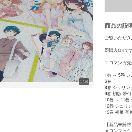
商品の説
ご覧いただき
即購入OKで
エロマンガ先生 
1巻 ～ 5巻 
6巻 

1
/
20
8巻 シュリン
9巻 初版 帯付
10巻 ～ 11
12巻 シュリ
13巻 初版 帯付
【新品未開封】
メロンブックス