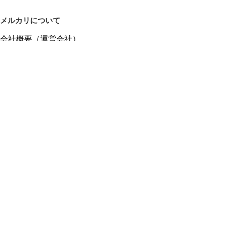
メルカリについて
会社概要（運営会社）
採用情報
プレスリリース
公式ブログ
プレスキット
メルカリUS
メルカリShops
m department（エムデパ）
ヘルプ
ヘルプセンター（ガイド・お問い合わせ）
メルカリShopsでショップを開設する
メルカリShops ショップ管理画面にログイン
メルカリShops出店者向けガイド
お問い合わせ一覧
フリーワードから商品をさがす
プライバシーと利用規約
メルカリ利用規約