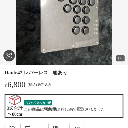
1
/
3
Haute42 レバーレス 箱あり
6,800
(税込) 送料込み
¥
らくらくメルカリ便
3辺合計

この商品は
宅急便
で配送されました
(送料 ¥850)
〜80cm