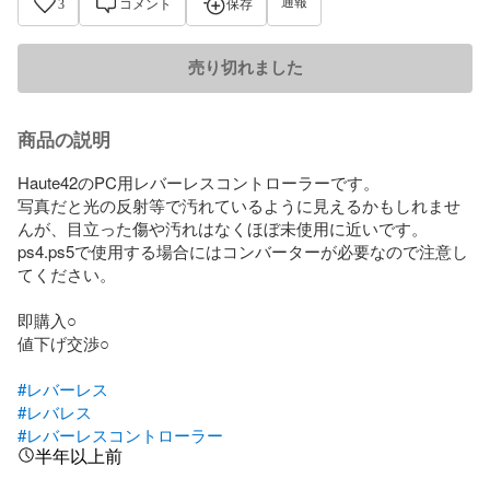
通報
3
コメント
保存
売り切れました
商品の説明
Haute42のPC用レバーレスコントローラーです。

写真だと光の反射等で汚れているように見えるかもしれませ
んが、目立った傷や汚れはなくほぼ未使用に近いです。

ps4.ps5で使用する場合にはコンバーターが必要なので注意し
てください。

即購入○

値下げ交渉○

#レバーレス
#レバレス
#レバーレスコントローラー
半年以上前