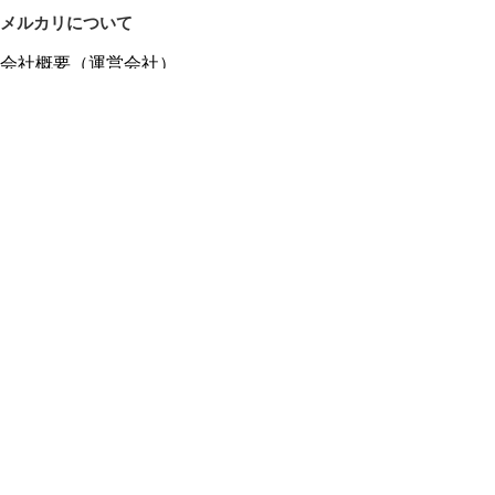
メルカリについて
会社概要（運営会社）
採用情報
プレスリリース
公式ブログ
プレスキット
メルカリUS
メルカリShops
m department（エムデパ）
ヘルプ
ヘルプセンター（ガイド・お問い合わせ）
メルカリShopsでショップを開設する
メルカリShops ショップ管理画面にログイン
メルカリShops出店者向けガイド
お問い合わせ一覧
フリーワードから商品をさがす
プライバシーと利用規約
メルカリ利用規約
メルカリShops利用規約