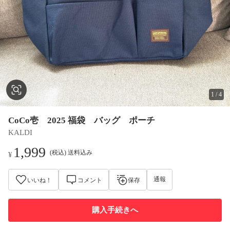
1
/
4
CoCo壱 2025 福袋 バッグ ポーチ
KALDI
1,999
(税込) 送料込み
¥
通報
いいね！
コメント
保存
購入手続きへ