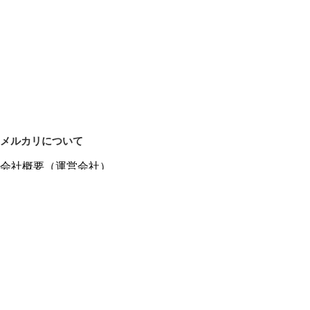
メルカリについて
会社概要（運営会社）
採用情報
プレスリリース
公式ブログ
プレスキット
メルカリUS
メルカリShops
m department（エムデパ）
ヘルプ
ヘルプセンター（ガイド・お問い合わせ）