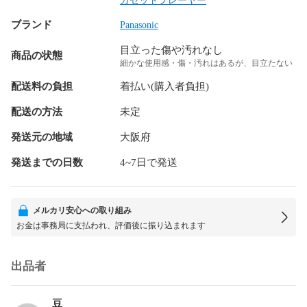
カセットプレーヤー
ブランド
Panasonic
目立った傷や汚れなし
商品の状態
細かな使用感・傷・汚れはあるが、目立たない
配送料の負担
着払い(購入者負担)
配送の方法
未定
発送元の地域
大阪府
発送までの日数
4~7日で発送
メルカリ安心への取り組み
お金は事務局に支払われ、評価後に振り込まれます
出品者
豆