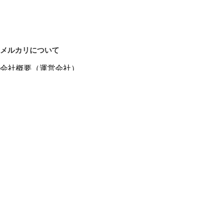
メルカリについて
会社概要（運営会社）
採用情報
プレスリリース
公式ブログ
プレスキット
メルカリUS
メルカリShops
m department（エムデパ）
ヘルプ
ヘルプセンター（ガイド・お問い合わせ）
メルカリShopsでショップを開設する
メルカリShops ショップ管理画面にログイン
メルカリShops出店者向けガイド
お問い合わせ一覧