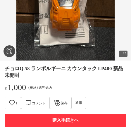
1
/
2
チョロQ 58 ランボルギーニ カウンタック LP400 新品
未開封
1,000
(税込) 送料込み
¥
通報
1
コメント
保存
購入手続きへ