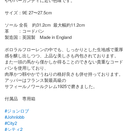
ややバーガンディに近い色味です。

サイズ：9E 27〜27.5cm

ソール 全長　約31.2cm  最大幅約11.2cm

革　　：コードバン

製造国：英国製　Made in England

ポロラルフローレンの中でも、しっかりとした生地感で重厚
感を醸し出しつつ、上品な美しさも内包されております。

また一頭の馬から僅かしか得ることのできない貴重なコード
バンを使用しており、

肉厚かつ靱やかでうねりの格好良さも併せ持っております。

アッパーはフランス製最高級の

サフィールノワールクレム1925で磨きました。

付属品　専用箱

#ジョンロブ
#Johnlobb
#City2
#シティ2