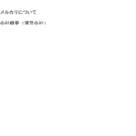
メルカリについて
会社概要（運営会社）
採用情報
プレスリリース
公式ブログ
プレスキット
メルカリUS
メルカリShops
m department（エムデパ）
ヘルプ
ヘルプセンター（ガイド・お問い合わせ）
メルカリShopsでショップを開設する
メルカリShops ショップ管理画面にログイン
メルカリShops出店者向けガイド
お問い合わせ一覧
フリーワードから商品をさがす
プライバシーと利用規約
メルカリ利用規約