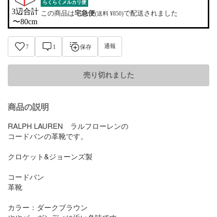
らくらくメルカリ便
3辺合計

この商品は
宅急便
で配送されました
(送料 ¥850)
〜80cm
通報
7
1
保存
売り切れました
商品の説明
RALPH LAUREN　ラルフローレンの

コードバンの革靴です。

クロケット&ジョーンズ製

コードバン

革靴

カラー：ダークブラウン
