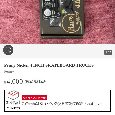
1
/
2
Penny Nickel 4 INCH SKATEBOARD TRUCKS
Penny
4,000
(税込) 送料込み
¥
ゆうゆうメルカリ便
3辺合計

この商品は
ゆうパック
で配送されました
(送料 ¥750)
〜60cm