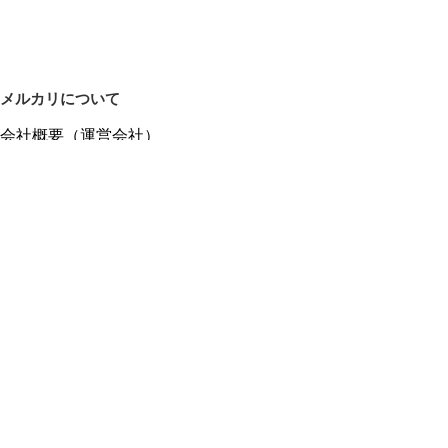
メルカリについて
会社概要（運営会社）
採用情報
プレスリリース
公式ブログ
プレスキット
メルカリUS
メルカリShops
m department（エムデパ）
ヘルプ
ヘルプセンター（ガイド・お問い合わせ）
メルカリShopsでショップを開設する
メルカリShops ショップ管理画面にログイン
メルカリShops出店者向けガイド
お問い合わせ一覧
フリーワードから商品をさがす