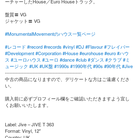
ーチャーしたHouse／Euro Houseトラック。

盤質〓 VG

ジャケット〓 VG

#MonumentalMovementのハウス一覧ページ
#レコード
#record
#records
#vinyl
#DJ
#Flavour
#フレイバー
#Development
#Corporation
#House
#eurohouse
#euro
#ハウ
ス
#ユーロハウス
#ユーロ
#dance
#club
#ダンス
#クラブ
#ミ
ュージック
#UK
#UK盤
#1990s
#1990年代
#90s
#90年代
#Jive
--------------------------------------------------

中古の商品になりますので、デリケートな方はご遠慮くださ
い。

購入前に必ずプロフィール欄をご確認いただきますよう宜し
くお願いいたします。

Label: Jive – JIVE T 363

Format: Vinyl, 12"

Country: UK
