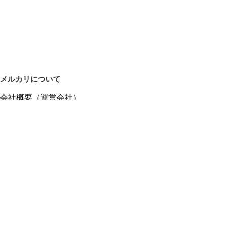
メルカリについて
会社概要（運営会社）
採用情報
プレスリリース
公式ブログ
プレスキット
メルカリUS
メルカリShops
m department（エムデパ）
ヘルプ
ヘルプセンター（ガイド・お問い合わせ）
メルカリShopsでショップを開設する
メルカリShops ショップ管理画面にログイン