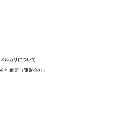
メルカリについて
会社概要（運営会社）
採用情報
プレスリリース
公式ブログ
プレスキット
メルカリUS
メルカリShops
m department（エムデパ）
ヘルプ
ヘルプセンター（ガイド・お問い合わせ）