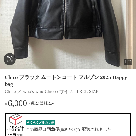
1
/
2
Chico ブラック ムートンコート ブルゾン 2025 Happy
bag
 / 
Chico ／ who's who Chico
サイズ
 : 
FREE SIZE
6,000
(税込) 送料込み
¥
らくらくメルカリ便
3辺合計

この商品は
宅急便
で配送されました
(送料 ¥850)
〜80cm