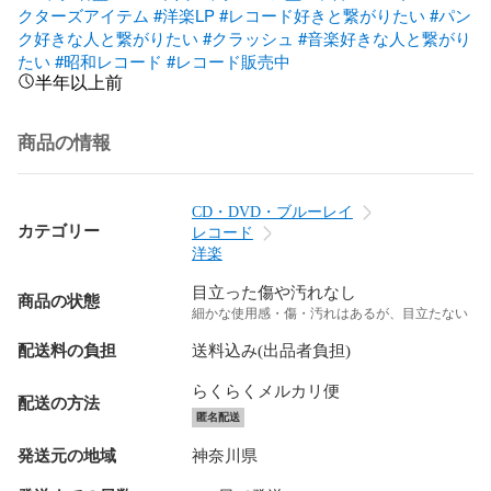
クターズアイテム
#洋楽LP
#レコード好きと繋がりたい
#パン
ク好きな人と繋がりたい
#クラッシュ
#音楽好きな人と繋がり
たい
#昭和レコード
#レコード販売中
半年以上前
商品の情報
CD・DVD・ブルーレイ
カテゴリー
レコード
洋楽
目立った傷や汚れなし
商品の状態
細かな使用感・傷・汚れはあるが、目立たない
配送料の負担
送料込み(出品者負担)
らくらくメルカリ便
配送の方法
匿名配送
発送元の地域
神奈川県