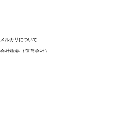
メルカリについて
会社概要（運営会社）
採用情報
プレスリリース
公式ブログ
プレスキット
メルカリUS
メルカリShops
m department（エムデパ）
ヘルプ
ヘルプセンター（ガイド・お問い合わせ）
メルカリShopsでショップを開設する
メルカリShops ショップ管理画面にログイン
メルカリShops出店者向けガイド