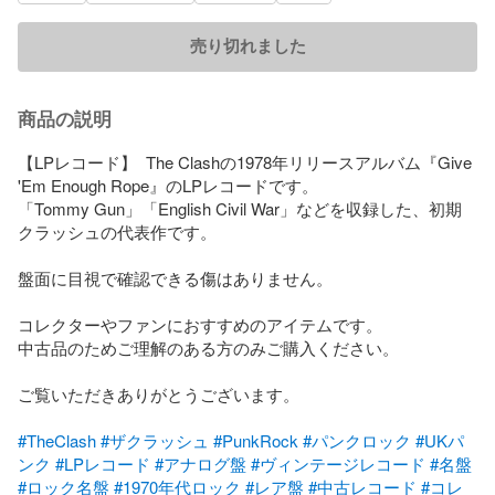
売り切れました
商品の説明
【LPレコード】  The Clashの1978年リリースアルバム『Give 
'Em Enough Rope』のLPレコードです。  

「Tommy Gun」「English Civil War」などを収録した、初期
クラッシュの代表作です。

盤面に目視で確認できる傷はありません。

コレクターやファンにおすすめのアイテムです。  

中古品のためご理解のある方のみご購入ください。

ご覧いただきありがとうございます。

#TheClash
#ザクラッシュ
#PunkRock
#パンクロック
#UKパ
ンク
#LPレコード
#アナログ盤
#ヴィンテージレコード
#名盤
#ロック名盤
#1970年代ロック
#レア盤
#中古レコード
#コレ