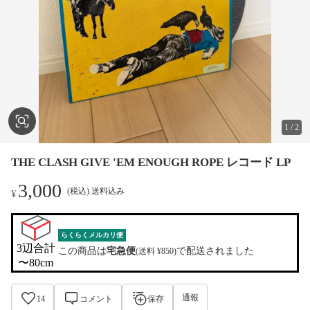
1
/
2
THE CLASH GIVE 'EM ENOUGH ROPE レコード LP
3,000
(税込) 送料込み
¥
らくらくメルカリ便
3辺合計

この商品は
宅急便
で配送されました
(送料 ¥850)
〜80cm
通報
14
コメント
保存