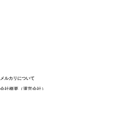
メルカリについて
会社概要（運営会社）
採用情報
プレスリリース
公式ブログ
プレスキット
メルカリUS
メルカリShops