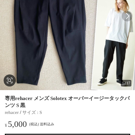
1
/
17
専用rehacer メンズ Solotex オーバーイージータックパ
ンツ S 黒
 / 
rehacer
サイズ
 : 
S
5,000
(税込) 送料込み
¥