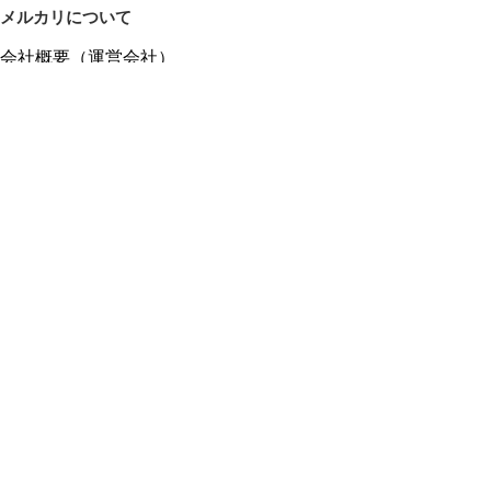
メルカリについて
会社概要（運営会社）
採用情報
プレスリリース
公式ブログ
プレスキット
メルカリUS
メルカリShops
m department（エムデパ）
ヘルプ
ヘルプセンター（ガイド・お問い合わせ）
メルカリShopsでショップを開設する
メルカリShops ショップ管理画面にログイン
メルカリShops出店者向けガイド
お問い合わせ一覧
フリーワードから商品をさがす
プライバシーと利用規約
メルカリ利用規約
メルカリShops利用規約