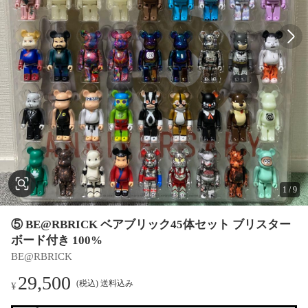
1
/
9
⑤ BE@RBRICK ベアブリック45体セット ブリスター
ボード付き 100%
BE@RBRICK
29,500
(税込) 送料込み
¥