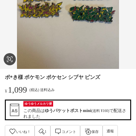
ポ*き様 ポケモン ポケセン シブヤ ピンズ
1,099
(税込) 送料込み
¥
ゆうゆうメルカリ便
この商品は
ゆうパケットポストmini
で配送さ
(送料 ¥160)
れました
通報
いいね！
1
コメント
保存