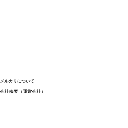
メルカリについて
会社概要（運営会社）
採用情報
プレスリリース
公式ブログ
プレスキット
メルカリUS
メルカリShops