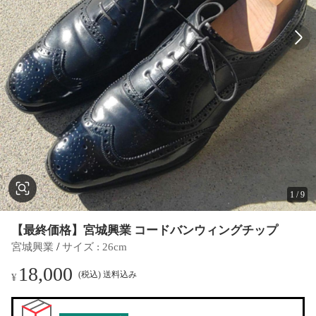
1
/
9
【最終価格】宮城興業 コードバンウィングチップ
 / 
宮城興業
サイズ
 : 
26cm
18,000
(税込) 送料込み
¥