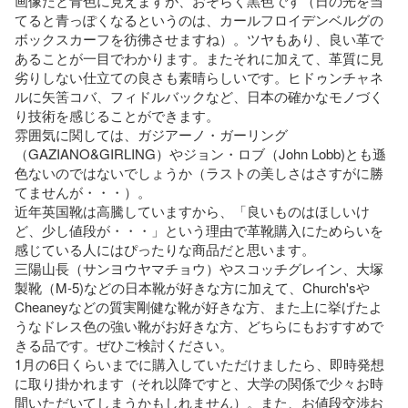
画像だと青色に見えますが、おそらく黒色です（日の光を当
てると青っぽくなるというのは、カールフロイデンベルグの
ボックスカーフを彷彿させますね）。ツヤもあり、良い革で
あることが一目でわかります。またそれに加えて、革質に見
劣りしない仕立ての良さも素晴らしいです。ヒドゥンチャネ
ルに矢筈コバ、フィドルバックなど、日本の確かなモノづく
り技術を感じることができます。

雰囲気に関しては、ガジアーノ・ガーリング
（GAZIANO&GIRLING）やジョン・ロブ（John Lobb)とも遜
色ないのではないでしょうか（ラストの美しさはさすがに勝
てませんが・・・）。

近年英国靴は高騰していますから、「良いものはほしいけ
ど、少し値段が・・・」という理由で革靴購入にためらいを
感じている人にはぴったりな商品だと思います。

三陽山長（サンヨウヤマチョウ）やスコッチグレイン、大塚
製靴（M-5)などの日本靴が好きな方に加えて、Church'sや
Cheaneyなどの質実剛健な靴が好きな方、また上に挙げたよ
うなドレス色の強い靴がお好きな方、どちらにもおすすめで
きる品です。ぜひご検討ください。

1月の6日くらいまでに購入していただけましたら、即時発想
に取り掛かれます（それ以降ですと、大学の関係で少々お時
間いただいてしまうかもしれません）。また、お値段交渉お