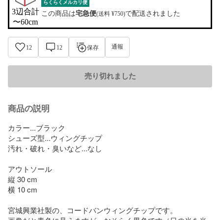
らくらくメルカリ便
3辺合計

この商品は
宅急便
で配送されました
(送料 ¥750)
〜60cm
通報
12
12
保存
売り切れました
商品の説明
カラー...ブラック

シューズ型...ウィングチップ

汚れ・破れ・臭いなど...なし

アウトソール

縦 30 cm

横 10 cm

宮城興業社製の、コードバンウィングチップです。
