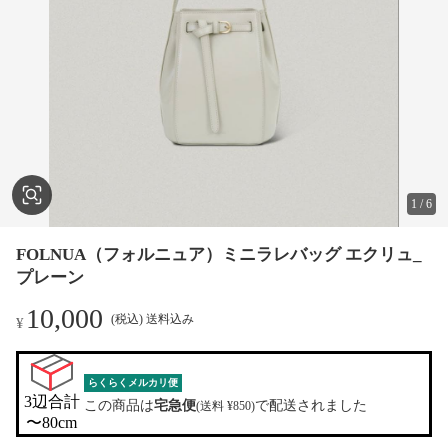
1
/
6
FOLNUA（フォルニュア）ミニラレバッグ エクリュ_
プレーン
10,000
(税込) 送料込み
¥
らくらくメルカリ便
3辺合計

この商品は
宅急便
で配送されました
(送料 ¥850)
〜80cm