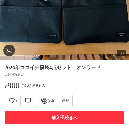
1
/
2
2026年ココイチ福袋4点セット オンワード
ONWARD
900
(税込) 送料込み
¥
通報
3
2
保存
購入手続きへ