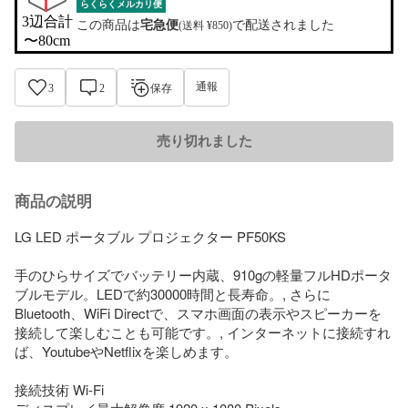
らくらくメルカリ便
3辺合計

この商品は
宅急便
で配送されました
(送料 ¥850)
〜80cm
通報
3
2
保存
売り切れました
商品の説明
LG LED ポータブル プロジェクター PF50KS

手のひらサイズでバッテリー内蔵、910gの軽量フルHDポータ
ブルモデル。LEDで約30000時間と長寿命。, さらに
Bluetooth、WiFi Directで、スマホ画面の表示やスピーカーを
接続して楽しむことも可能です。, インターネットに接続すれ
ば、YoutubeやNetflixを楽しめます。

接続技術 Wi-Fi
