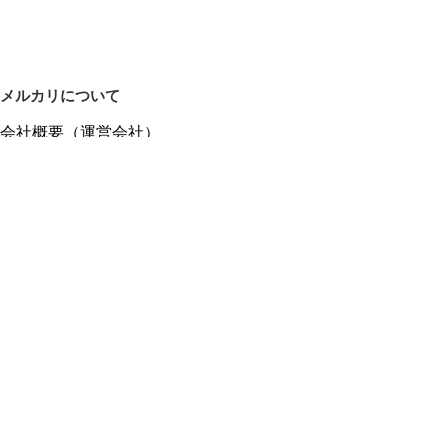
メルカリについて
会社概要（運営会社）
採用情報
プレスリリース
公式ブログ
プレスキット
メルカリUS
メルカリShops
m department（エムデパ）
ヘルプ
ヘルプセンター（ガイド・お問い合わせ）
メルカリShopsでショップを開設する
メルカリShops ショップ管理画面にログイン
メルカリShops出店者向けガイド
お問い合わせ一覧
フリーワードから商品をさがす