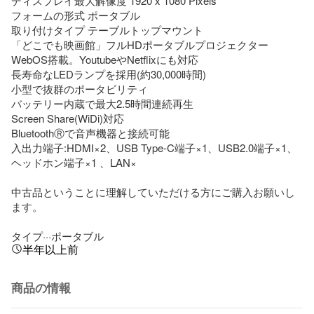
ディスプレイ最大解像度 1920 x 1080 Pixels

フォームの形式 ポータブル

取り付けタイプ テーブルトップマウント

「どこでも映画館」フルHDポータブルプロジェクター

WebOS搭載。YoutubeやNetflixにも対応

長寿命なLEDランプを採用(約30,000時間)

小型で抜群のポータビリティ

バッテリー内蔵で最大2.5時間連続再生

Screen Share(WiDi)対応

BluetoothⓇで音声機器と接続可能

入出力端子:HDMI×2、USB Type-C端子×1、USB2.0端子×1、
ヘッドホン端子×1 、LAN×

中古品ということに理解していただける方にご購入お願いし
ます。

タイプ···ポータブル
半年以上前
商品の情報