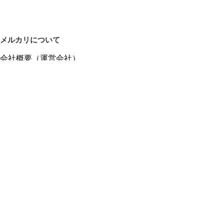
メルカリについて
会社概要（運営会社）
採用情報
プレスリリース
公式ブログ
プレスキット
メルカリUS
メルカリShops
m department（エムデパ）
ヘルプ
ヘルプセンター（ガイド・お問い合わせ）
メルカリShopsでショップを開設する
メルカリShops ショップ管理画面にログイン
メルカリShops出店者向けガイド
お問い合わせ一覧
フリーワードから商品をさがす