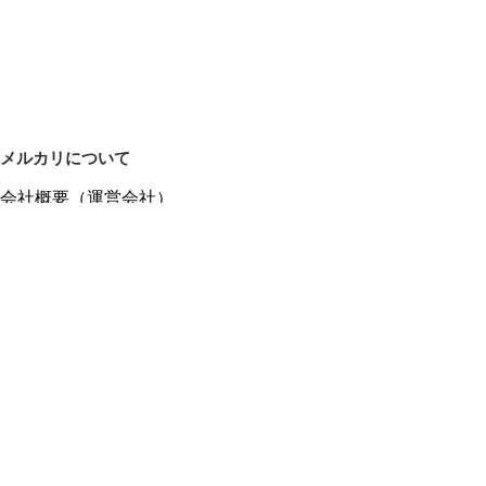
メルカリについて
会社概要（運営会社）
採用情報
プレスリリース
公式ブログ
プレスキット
メルカリUS
メルカリShops
m department（エムデパ）
ヘルプ
ヘルプセンター（ガイド・お問い合わせ）
メルカリShopsでショップを開設する
メルカリShops ショップ管理画面にログイン