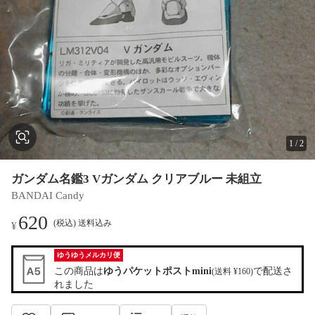
1
/
2
ガンダム名鑑3 Vガンダム クリアブルー 未組立
BANDAI Candy
620
(税込) 送料込み
¥
ゆうゆうメルカリ便
この商品は
ゆうパケットポストmini
で配送さ
(送料 ¥160)
れました