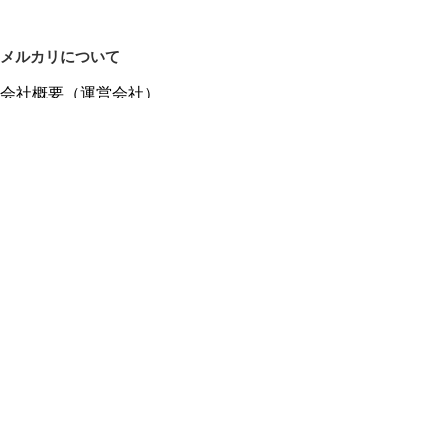
メルカリについて
会社概要（運営会社）
採用情報
プレスリリース
公式ブログ
プレスキット
メルカリUS
メルカリShops
m department（エムデパ）
ヘルプ
ヘルプセンター（ガイド・お問い合わせ）
メルカリShopsでショップを開設する
メルカリShops ショップ管理画面にログイン
メルカリShops出店者向けガイド
お問い合わせ一覧
フリーワードから商品をさがす
プライバシーと利用規約