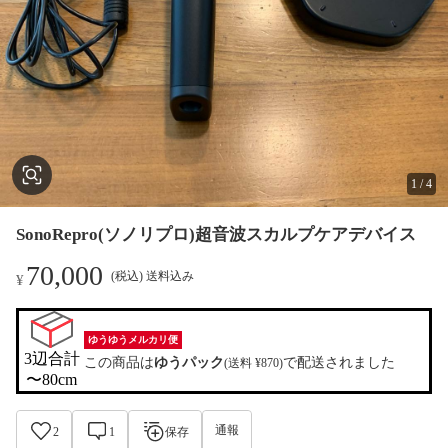
1
/
4
SonoRepro(ソノリプロ)超音波スカルプケアデバイス
70,000
(税込) 送料込み
¥
ゆうゆうメルカリ便
3辺合計

この商品は
ゆうパック
で配送されました
(送料 ¥870)
〜80cm
通報
2
1
保存