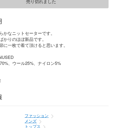
売り切れました
明
らかなニットセーターです。

ばかりのほぼ新品です。

節に一枚で着て頂けると思います。

NUSED

ア70%、ウール25%、ナイロン5%

前
報
ファッション
メンズ
トップス