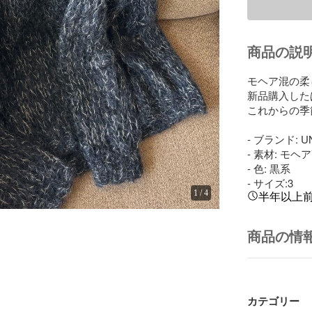
商品の説
モヘア混の柔
新品購入した
これからの季
- ブランド: U
- 素材: モヘ
- 色: 黒系

- サイズ:3
1
/
4
半年以上
商品の情
カテゴリー