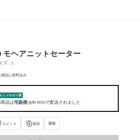
ED モヘアニットセーター
イズ
 : 
L
(税込) 送料込み
らくメルカリ便
の商品は
宅急便
で配送されました
(送料 ¥850)
通報
コメント
保存