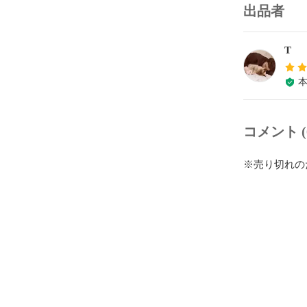
出品者
T
コメント (
※売り切れの