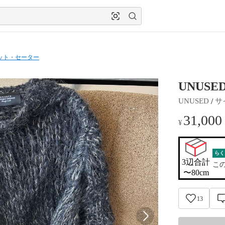
ット・セーター
UNUS
 / 
UNUSED
サ
31,000
¥
らく
3辺合計

こ
〜80cm
13