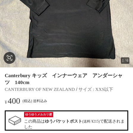
1
/
6
Canterbury キッズ インナーウェア アンダーシャ
ツ 140cm
 / 
CANTERBURY OF NEW ZEALAND
サイズ
 : 
XXS以下
400
(税込) 送料込み
¥
ゆうゆうメルカリ便
この商品は
ゆうパケットポスト
で配送されま
(送料 ¥215)
した