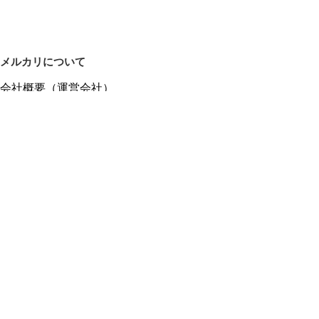
メルカリについて
会社概要（運営会社）
採用情報
プレスリリース
公式ブログ
プレスキット
メルカリUS
メルカリShops
m department（エムデパ）
ヘルプ
ヘルプセンター（ガイド・お問い合わせ）
メルカリShopsでショップを開設する
メルカリShops ショップ管理画面にログイン
メルカリShops出店者向けガイド
お問い合わせ一覧
フリーワードから商品をさがす