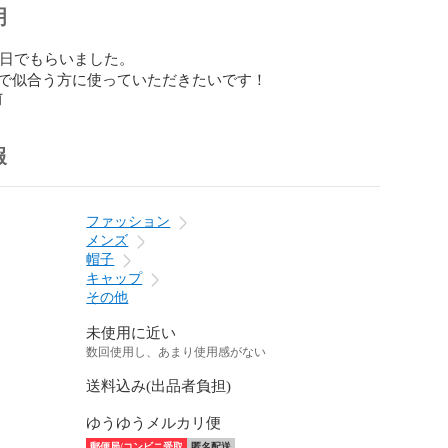
明
生日でもらいました。

で似合う方に使っていただきたいです！
前
報
ファッション
メンズ
帽子
キャップ
その他
未使用に近い
数回使用し、あまり使用感がない
送料込み(出品者負担)
ゆうゆうメルカリ便
郵便局/コンビニ受取
匿名配送