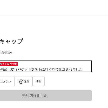
Kキャップ
) 送料込み
ゆうメルカリ便
の商品は
ゆうパケットポスト
で配送されました
(送料 ¥215)
通報
コメント
保存
売り切れました