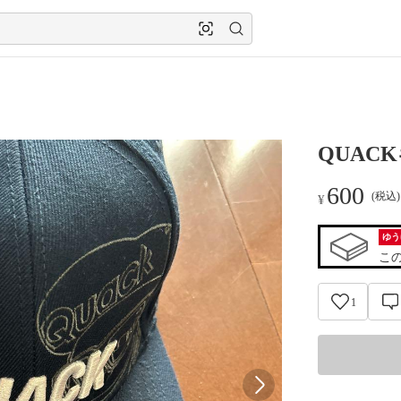
QUAC
600
(税込
¥
ゆう
こ
1