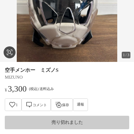
1
/
3
空手メンホー ミズノS
MIZUNO
3,300
(税込) 送料込み
¥
通報
1
コメント
保存
売り切れました