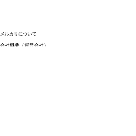
メルカリについて
会社概要（運営会社）
採用情報
プレスリリース
公式ブログ
プレスキット
メルカリUS
メルカリShops
m department（エムデパ）
ヘルプ
ヘルプセンター（ガイド・お問い合わせ）
メルカリShopsでショップを開設する
メルカリShops ショップ管理画面にログイン
メルカリShops出店者向けガイド
お問い合わせ一覧