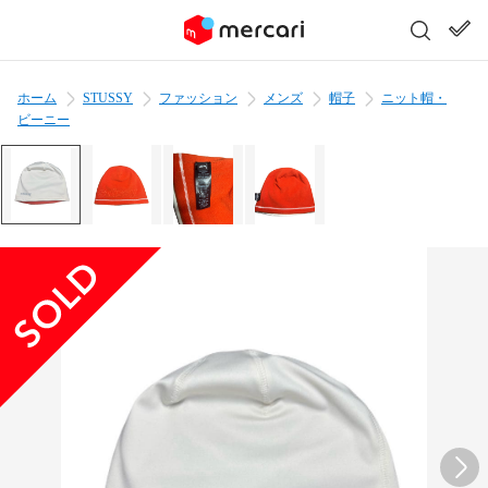
ホーム
STUSSY
ファッション
メンズ
帽子
ニット帽・
ビーニー