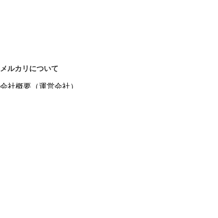
メルカリについて
会社概要（運営会社）
採用情報
プレスリリース
公式ブログ
プレスキット
メルカリUS
メルカリShops
m department（エムデパ）
ヘルプ
ヘルプセンター（ガイド・お問い合わせ）
メルカリShopsでショップを開設する
メルカリShops ショップ管理画面にログイン
メルカリShops出店者向けガイド