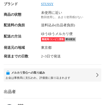
ブランド
STUSSY
未使用に近い
商品の状態
数回使用し、あまり使用感がない
配送料の負担
送料込み(出品者負担)
ゆうゆうメルカリ便
配送の方法
郵便局/コンビニ受取
匿名配送
発送元の地域
東京都
発送までの日数
2~3日で発送
メルカリ安心への取り組み
お金は事務局に支払われ、評価後に振り込まれます
出品者
ooo